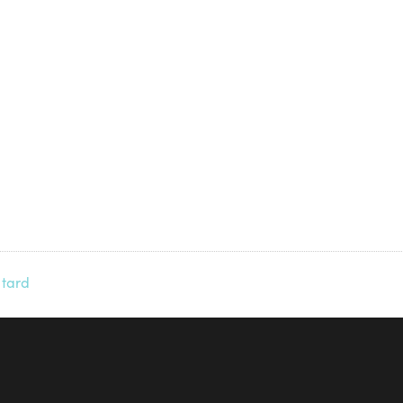
À propos
Contact
 tard