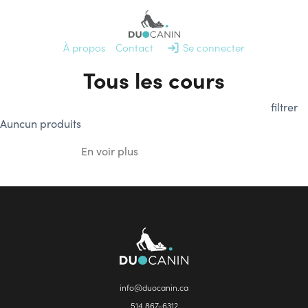
À propos
Contact
Se connecter
Tous les cours
filtrer
Communauté
Se connecter
Auncun produits
En voir plus
info@duocanin.ca
À propos
514 867-6312