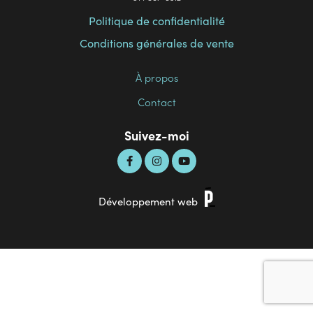
Contact
Politique de confidentialité
Conditions générales de vente
À propos
Contact
Suivez-moi
Développement web
info@duocanin.ca
514 867-6312
Écrivez-moi